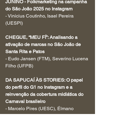
JUNINO - Folkmarketing na campanha 
do São João 2025 no Instagram
- Vinicius Coutinho, Isael Pereira 
(UESPI)
CHEGUE, “MEU FÍ”: Analisando a 
ativação de marcas no São João de 
Santa Rita e Patos
- Eudo Jansen (FTM), Severino Lucena 
Filho (UFPB)
DA SAPUCAÍ ÀS STORIES: O papel 
do perfil do G1 no Instagram e a 
reinvenção da cobertura midiática do 
Carnaval brasileiro
- Marcelo Pires (UESC), Élmano 
Ricarte (IADE)
ENTRE O SHOW E A NOTÍCIA: Lady 