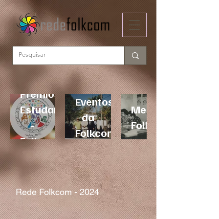
Prêmios
Eventos
Estudantis
Memória
da
-
Folkcom
Folkcom
Folkcom
Rede Folkcom - 2024