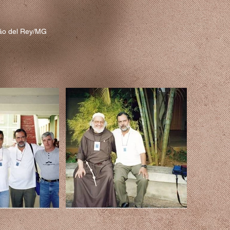
oão del Rey/MG