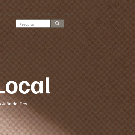
LICAÇÕES
SEJA MEMBRO
More...
Local
 João del Rey