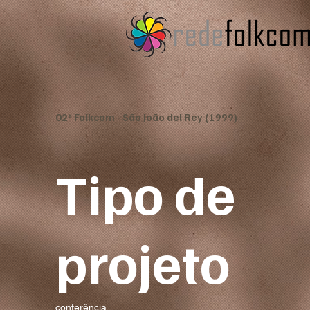
02ª Folkcom - São João del Rey (1999)
Tipo de
projeto
conferência