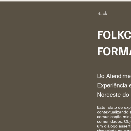
Back
FOLK
FORM
Do Atendimen
Experiência 
Nordeste do 
Este relato de ex
contextualizando 
comunicação midiá
comunidades. Obje
um diálogo assert
vivenciado no cur