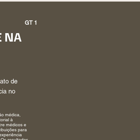
GT 1
 NA
ato de
cia no
ão médica,
orial à
tre médicos e
ribuições para
experiência
 Os resultados