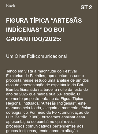
Back
GT 2
FIGURA TÍPICA “ARTESÃS
INDÍGENAS” DO BOI
GARANTIDO/2025:
Um Olhar Folkcomunicacional
Tendo em vista a magnitude do Festival
Folclórico de Parintins, apresentamos como
proposta nesse estudo uma análise de um dos
atos da apresentação de espetáculo do Boi-
Bumbá Garantido na terceira noite da festa do
ano de 2025 que marca sua 58ᵅ edição. O
momento proposto trata-se da Figura Típica
Regional intitulada; “Artesãs Indígenas”, este
marcado pela toada, alegoria e momento cênico
coreográfico. Por meio da Folkcomunicação de
Luiz Beltrão (1980), buscamos analisar essa
apresentação do bumbá no qual revela
processos comunicativos pertencentes aos
grupos indígenas, tendo como exaltação
indígenas mulheres que vivem do artesanato.