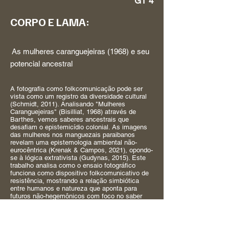
GT 4
CORPO E LAMA:
As mulheres caranguejeiras (1968) e seu
potencial ancestral
A fotografia como folkcomunicação pode ser
vista como um registro da diversidade cultural
(Schmidt, 2011). Analisando "Mulheres
Caranguejeiras" (Bisilliat, 1968) através de
Barthes, vemos saberes ancestrais que
desafiam o epistemicídio colonial. As imagens
das mulheres nos manguezais paraibanos
revelam uma epistemologia ambiental não-
eurocêntrica (Krenak & Campos, 2021), opondo-
se à lógica extrativista (Gudynas, 2015). Este
trabalho analisa como o ensaio fotográfico
funciona como dispositivo folkcomunicativo de
resistência, mostrando a relação simbiótica
entre humanos e natureza que aponta para
futuros não-hegemônicos com foco no saber
ancestral de pequenas comunidades.