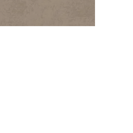
3º Encontro
Internacional de
Folkcomunicação
Chile
Cultura popular, atores locais e
comunicação iberoamericana