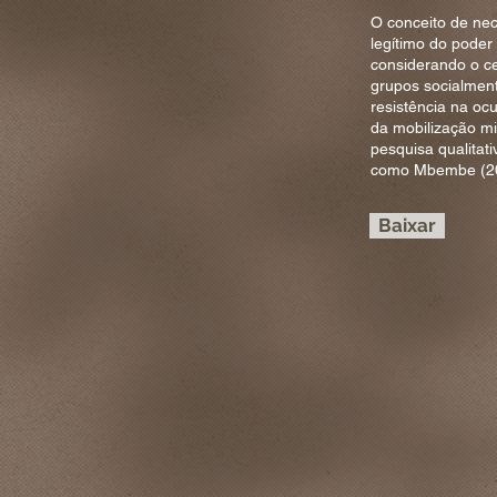
O conceito de nec
legítimo do poder
considerando o cen
grupos socialment
resistência na oc
da mobilização m
pesquisa qualitat
como Mbembe (201
Baixar