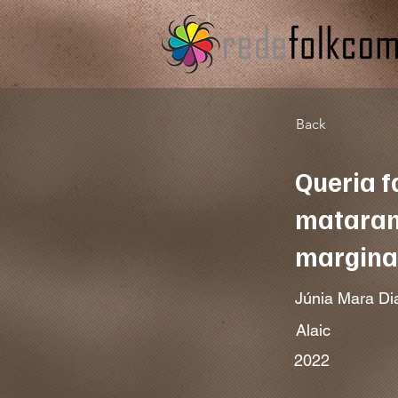
Back
Queria f
mataram
marginal
Júnia Mara Di
Alaic
2022