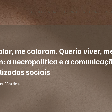
CONFERÊNCIA
HISTÓRIA
NOTÍCIAS
PUB
alar, me calaram. Queria viver, m
: a necropolítica e a comunicaç
izados sociais
as Martins