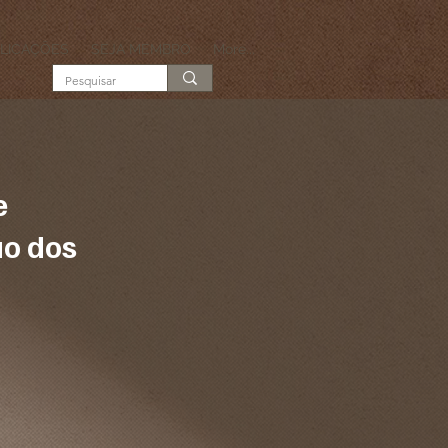
LICAÇÕES
SEJA MEMBRO
More...
e
ão dos