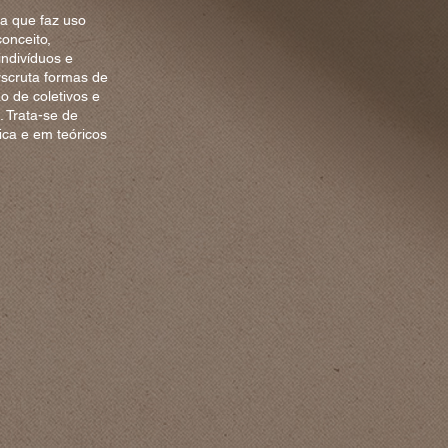
ca que faz uso
onceito,
indivíduos e
rscruta formas de
o de coletivos e
 Trata-se de
ica e em teóricos