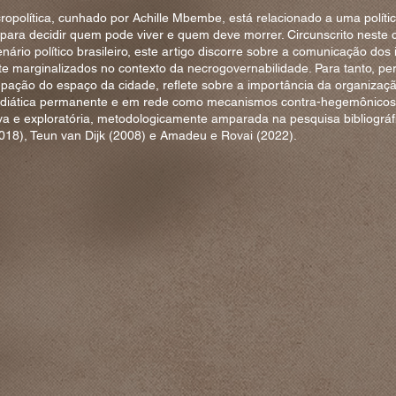
ropolítica, cunhado por Achille Mbembe, está relacionado a uma políti
 para decidir quem pode viver e quem deve morrer. Circunscrito neste c
ário político brasileiro, este artigo discorre sobre a comunicação dos 
e marginalizados no contexto da necrogovernabilidade. Para tanto, pe
upação do espaço da cidade, reflete sobre a importância da organizaçã
idiática permanente e em rede como mecanismos contra-hegemônicos.
iva e exploratória, metodologicamente amparada na pesquisa bibliográf
8), Teun van Dijk (2008) e Amadeu e Rovai (2022).