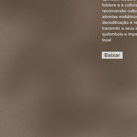
folclore e à cult
reconversão cult
ativistas midiáti
decodificação é re
transmitir a seus 
quilombola e impa
local
Baixar