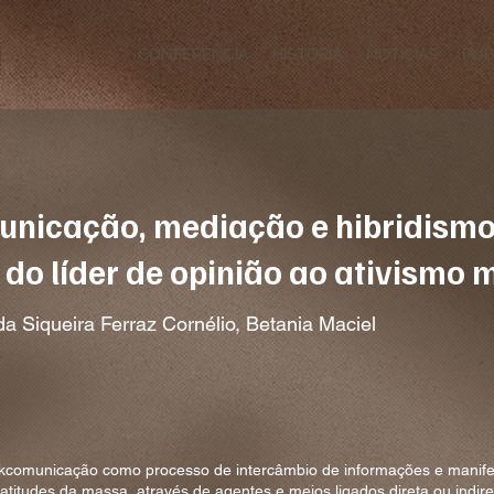
CONFERÊNCIA
HISTÓRIA
NOTÍCIAS
PUB
unicação, mediação e hibridism
: do líder de opinião ao ativismo 
a Siqueira Ferraz Cornélio, Betania Maciel
lkcomunicação como processo de intercâmbio de informações e manif
e atitudes da massa, através de agentes e meios ligados direta ou indi