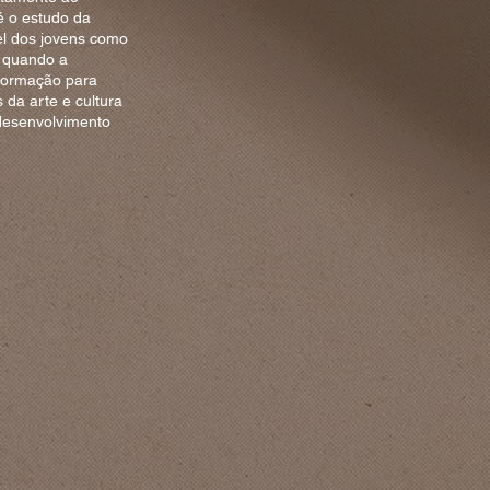
é o estudo da
el dos jovens como
e quando a
informação para
 da arte e cultura
 desenvolvimento