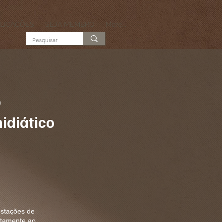
LICAÇÕES
SEJA MEMBRO
More...
o
midiático
estações de
retamente ao