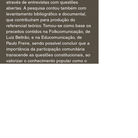
através de entrevistas com questões
abertas. A pesquisa contou também com
levantamento bibliográfico e documental,
que contribuíram para produção do
referencial teórico. Tomou-se como base os
preceitos contidos na Folkcomunicação, de
Luiz Beltrão, e na Educomunicação, de
Paulo Freire, sendo possível concluir que a
importância da participação comunitária
transcende as questões constitucionais, ao
valorizar o conhecimento popular como o
mais forte elemento de expressão da
consciência cidadã. Os resultados
evidenciaram a importância do referencial
humano nos processos comunicacionais,
refletida no diálogo entre as comunidades
de baixa-renda e os arquitetos,
responsáveis pelos projetos de habitação
de interesse social. Ao considerar a
urgência da revisão desse processo
comunicacional, sob a ótica das
comunidades beneficiadas, a presente
pesquisa reforçou o papel do arquiteto não
apenas como técnico, mas como agente