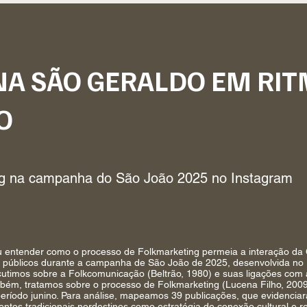
NA SÃO GERALDO EM RI
O
ng na campanha do São João 2025 no Instagram
u entender como o processo de Folkmarketing permeia a interação da
 públicos durante a campanha de São João de 2025, desenvolvida no
cutimos sobre a Folkcomunicação (Beltrão, 1980) e suas ligações com 
bém, tratamos sobre o processo de Folkmarketing (Lucena Filho, 2009
eríodo junino. Para análise, mapeamos 39 publicações, que evidencia
ntos tradicionais nordestinos como estratégia de conexão cultural e 