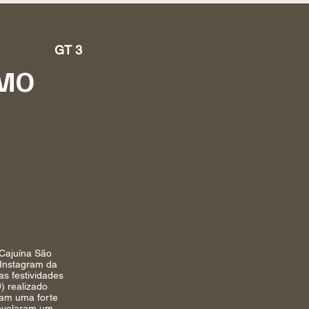
GT 3
TMO
 Cajuína São
 Instagram da
as festividades
) realizado
ram uma forte
revelaram um