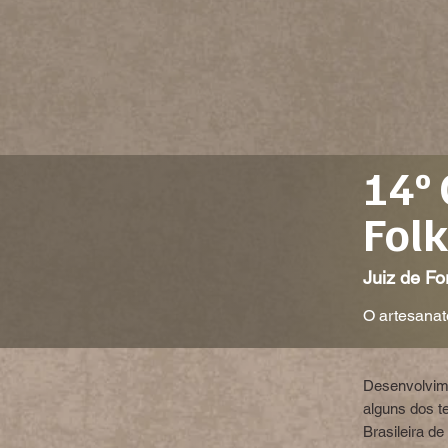
14º 
Fol
Juiz de F
O artesana
Desenvolvime
alguns dos t
Brasileira d