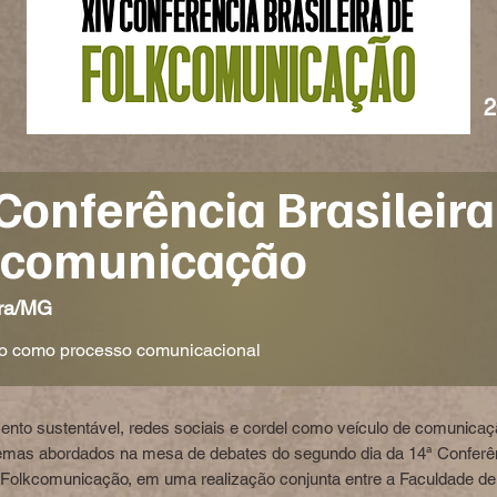
2
Conferência Brasileira
kcomunicação
ora/MG
to como processo comunicacional
nto sustentável, redes sociais e cordel como veículo de comunica
emas abordados na mesa de debates do segundo dia da 14ª Conferê
e Folkcomunicação, em uma realização conjunta entre a Faculdade de