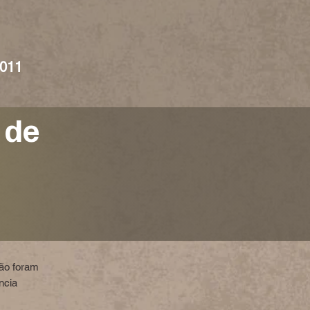
011
 de
ção foram
ncia