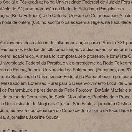
Social e Pós-graduação da Universidade Federeal de Juiz de Fora 
stácio de Sá; uma promoção da Rede de Estudos e Pesquisa em
ação (Rede Folkcom) e da Cátedra Unesco de Comunicação. A pale
 noite de ontem (05), no auditório da academia Higeia, na Faculdade
A relevância dos estudos de folkcomunicação para o Século XXI: pe
as para os estudos de folkcomunicação”, a discussão transcorreu
 porém, acadêmico. A mesa foi composta pelo professor e jornalista 
a Universidade Federal da Paraíba e vice-presidente da Rede Folkcom
tória da Educação pela Universidad de Salamanca (Espanha), em 200
rcelo Sabbatini, da Universidade Federal de Pernambuco; a professo
 Mestrado em Extensão Rural para o Desenvolvimento Local da Uni
l de Pernambuco e presidente da Rede Folkcom, Betânia Maciel; e a
 do curso de Comunicação Social (Jornalismo, Publicidade e Propa
da Universidade de Mogi das Cruzes, São Paulo, a jornalista Cristina
ora, estava a coordenadora do Curso de Jornalismo da Faculdade E
ra, a jornalista Jakeline Souza.
rson Cassimiro