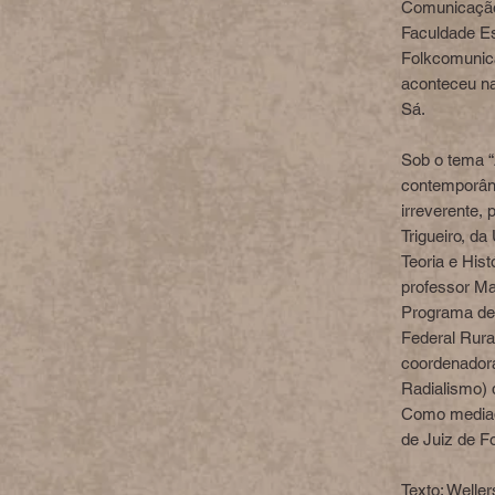
Comunicação 
Faculdade E
Folkcomunic
aconteceu na
Sá.
Sob o tema “
contemporâne
irreverente,
Trigueiro, d
Teoria e His
professor Ma
Programa de
Federal Rura
coordenadora
Radialismo) 
Como mediad
de Juiz de Fo
Texto: Welle