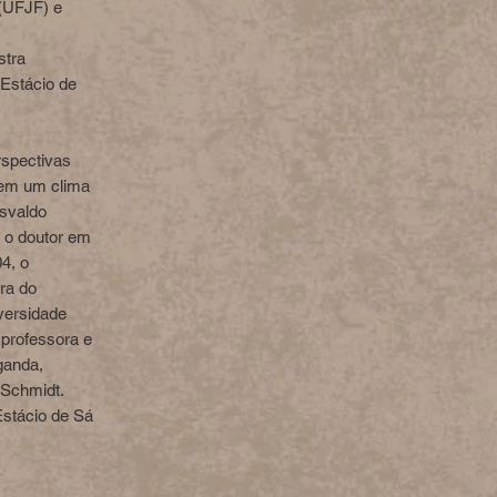
(UFJF) e
stra
 Estácio de
rspectivas
 em um clima
Osvaldo
; o doutor em
4, o
ra do
versidade
 professora e
ganda,
 Schmidt.
stácio de Sá