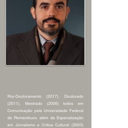
Pós-Doutoramento (2017), Doutorado
(2011), Mestrado (2006) todos em
Comunicação pela Universidade Federal
de Pernambuco, além da Especialização
em Jornalismo e Crítica Cultural (2003)