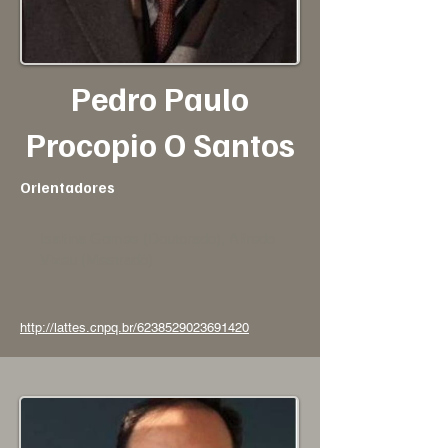
Pedro Paulo
Procopio O Santos
Orientadores
Isaltina Gomes (Doutorado), Alfredo
Vizeu (Mestrado)
http://lattes.cnpq.br/6238529023691420