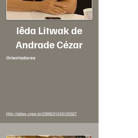
Iêda Litwak de
Andrade Cézar
Orientadores
Camila Escudero e Joseana Saraiva
(Doutorado), Betania Maciel e
Joseana Saraiva (Mestrado),
Joseana Saraiva (Graduação)
http://lattes.cnpq.br/2399231243125327