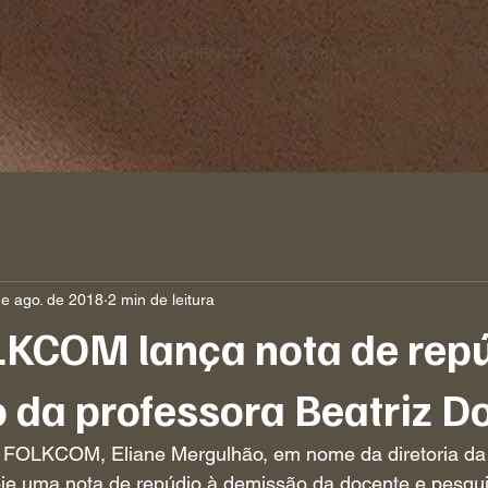
CONFERÊNCIA
HISTÓRIA
NOTÍCIAS
PUB
de ago. de 2018
2 min de leitura
KCOM lança nota de repú
 da professora Beatriz Do
FOLKCOM, Eliane Mergulhão, em nome da diretoria da r
hoje uma nota de repúdio à demissão da docente e pesqui