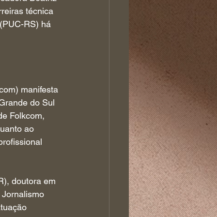
reiras técnica 
l (PUC-RS) há 
com) manifesta 
 Grande do Sul 
de Folkcom, 
quanto ao 
rofissional 
), doutora em 
 Jornalismo 
atuação 