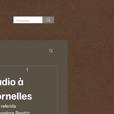
LICAÇÕES
SEJA MEMBRO
More...
dio à
rnelles
eferida 
sadora Beatriz 