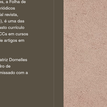
s, a Folha de 
riódicos 
l revista, 
), é uma das 
to currículo 
TCCs em cursos 
e artigos em 
triz Dornelles 
ro de 
omissado com a 