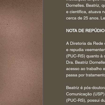
Dornelles. Beatriz, 
e científica, atuava
cerca de 25 anos. Lei
NOTA DE REPÚDIO
A Diretoria da Rede
e repudia veementem
(PUC-RS) quanto à d
Dra. Beatriz Dornell
acesso ao trabalho e
passa por tratament
Beatriz é pós-dout
Comunicação (USP) e
(PUC-RS), possui du