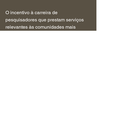
O incentivo à carreira de 
pesquisadores que prestam serviços 
relevantes às comunidades mais 
interioranas, muitas vezes com voz 
ocultada nos grandes meios de 
comunicação, serve de fôlego ao 
jornalismo participativo e comunitário e 
valoriza aqueles que investem seu 
tempo e conhecimento para a 
promoção de transformações sociais 
efetivas por meio das mídias.
A cerimônia de premiação, conforme 
portal da SBPJor, será realizada na 
Universidade Anhembi Morumbi, 
localizada na Rua Casa do Ator, 275, 
Vila Olímpia, São Paulo, no dia 7 de 