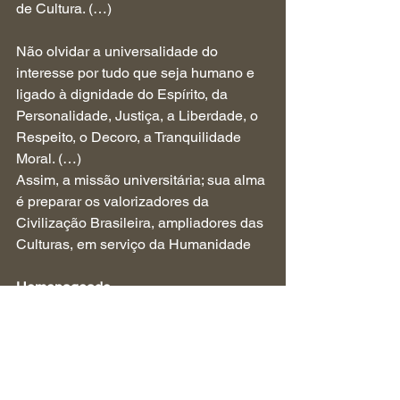
de Cultura. (…)
Não olvidar a universalidade do 
interesse por tudo que seja humano e 
ligado à dignidade do Espírito, da 
Personalidade, Justiça, a Liberdade, o 
Respeito, o Decoro, a Tranquilidade 
Moral. (…)
Assim, a missão universitária; sua alma 
é preparar os valorizadores da 
Civilização Brasileira, ampliadores das 
Culturas, em serviço da Humanidade
Homenageado
Jornalista, escritor e pesquisador, José 
Marques de Melo é Professor Emérito 
da Escola de Comunicações e Artes 
da Universidade de São Paulo (ECA-
USP), instituição em que obteve os 