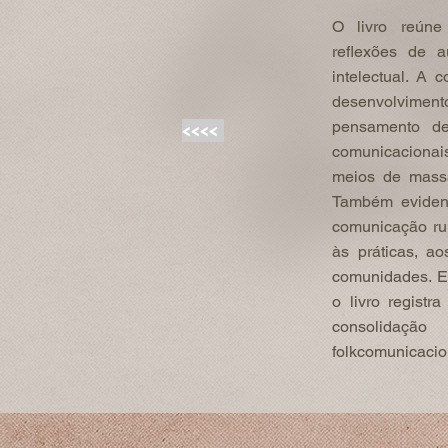
O livro reúne
reflexões de a
intelectual. A 
desenvolvime
pensamento de
<<<<
comunicacionais
meios de massa
Também eviden
comunicação ru
às práticas, a
comunidades. En
o livro regist
consolidaç
folkcomunicacio