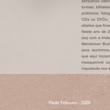
santuários cató
formas: bilhete
pictóricos, fot
CDs ou DVDs, o
objetos que fic
Neste ano de 2
(as) com a tris
Menderson Bulc
para reunirmos
que aqui traze
inesquecível c
inquietude nos e
Rede Folkcom - 2026