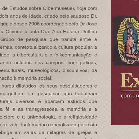
de Estudos sobre Cibermuseus), hoje com
 dois anos de idade, criado pelo saudoso Dr.
inger, e desde 2006 coordenado pelo Dr. José
e Oliveira e pela Dra. Ana Helena Delfino
Grupo de pesquisa que tramita entre a
temas, contextualizando a cultura popular, a
idade, a cibercultura e a folkcomunicação, e
ando estudos nos campos iconográficos,
iberculturais, museológicos, discursivos, da
rmação à memória social.
lhares dilatados, os seus pesquisadores e
 mergulham em pesquisas que trabalham
lturais diversos e abarcam estudos que
 a fé e as transgressões, a memória e a
olclore e a antropologia, e a religiosidade
 ex-voto, testemunho concretizado por meio
briga em salas de milagres de igrejas e