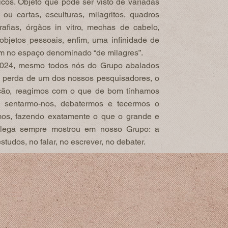
licos. Objeto que pode ser visto de variadas
s ou cartas, esculturas, milagritos, quadros
ografias, órgãos in vitro, mechas de cabelo,
bjetos pessoais, enfim, uma infinidade de
am no espaço denominado “de milagres”.
024, mesmo todos nós do Grupo abalados
te perda de um dos nossos pesquisadores, o
ão, reagimos com o que de bom tínhamos
, sentarmo-nos, debatermos e tecermos o
mos, fazendo exatamente o que o grande e
olega sempre mostrou em nosso Grupo: a
studos, no falar, no escrever, no debater.