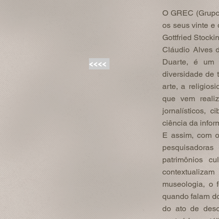
O GREC (Grupo 
os seus vinte e
Gottfried Stock
Cláudio Alves d
Duarte, é um 
<<<<
diversidade de 
arte, a religios
que vem realiz
jornalísticos, c
ciência da info
E assim, com o
pesquisadoras
patrimônios cu
contextualizam
museologia, o f
quando falam do
do ato de deso