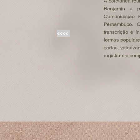
A coletânea reú
Benjamin e p
Comunicação R
Pernambuco. O
transcrição e i
<<<<
formas populare
cartas, valoriz
registram e com