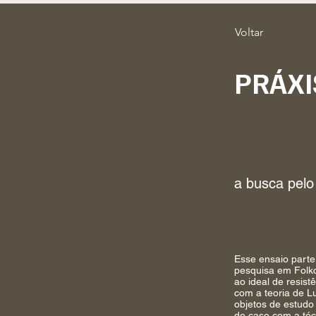
Voltar
PRÁXI
a busca pelo
Esse ensaio parte
pesquisa em Folkc
ao ideal de resist
com a teoria de L
objetos de estudo 
de caso com a téc