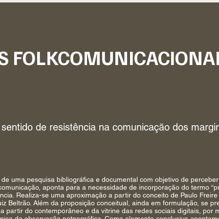
S FOLKCOMUNICACIONA
 sentido de resistência na comunicação dos margi
 de uma pesquisa bibliográfica e documental com objetivo de perceber
omunicação, aponta para a necessidade de incorporação do termo “pr
ência. Realiza-se uma aproximação a partir do conceito de Paulo Freire 
uiz Beltrão. Além da proposição conceitual, ainda em formulação, se pr
a partir do contemporâneo e da vitrine das redes sociais digitais, por
nica da observação netnográfica. Como elemento conclusivo apontamo