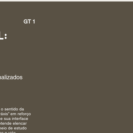
GT 1
L:
nalizados
 o sentido da
áxis” em reforço
e sua interface
etende elencar
 meio de estudo
s o viés