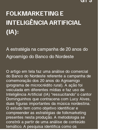
GT 3
FOLKMARKETING E
INTELIGÊNCIA ARTIFICIAL
(IA):
A estratégia na campanha de 20 anos do
Agroamigo do Banco do Nordeste
O artigo em tela faz uma análise do comercial
do Banco do Nordeste referente a campanha de
comemoração dos 20 anos do Agroamigo
(programa de microcrédito rural). A ação foi
veiculada em diferentes mídias e faz uso de
Inteligência Artificial (IA) “ressucitando” o cantor
Dominguinhos que contracena com Lucy Alves,
duas figuras importantes da música nordestina.
O estudo tem como objetivo identificar e
compreender as estratégias de folkmarketing
presentes nesta produção. A metodologia se
constrói a partir de uma análise de conteúdo
temático. A pesquisa identifica como os
elementos característicos da cultura nordestina
são elos de conexão entre marca e público-alvo.