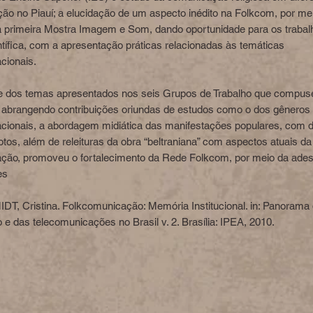
ção no Piauí; a elucidação de um aspecto inédito na Folkcom, por me
a primeira Mostra Imagem e Som, dando oportunidade para os trabal
entífica, com a apresentação práticas relacionadas às temáticas
cionais.
de dos temas apresentados nos seis Grupos de Trabalho que compu
 abrangendo contribuições oriundas de estudos como o dos gêneros
cionais, a abordagem midiática das manifestações populares, com 
otos, além de releituras da obra “beltraniana” com aspectos atuais da
ção, promoveu o fortalecimento da Rede Folkcom, por meio da ade
es
DT, Cristina. Folkcomunicação: Memória Institucional. in: Panorama
e das telecomunicações no Brasil v. 2. Brasília: IPEA, 2010.