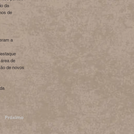
io da
hos de
seram a
destaque
 área de
são de novos
 da
Próximo