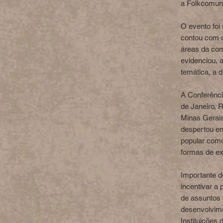
a Folkcomuni
O evento foi
contou com d
áreas da com
evidenciou, 
temática, a d
A Conferênci
de Janeiro, 
Minas Gerais,
despertou em
popular como
formas de e
Importante d
incentivar a
de assuntos 
desenvolvime
Instituições