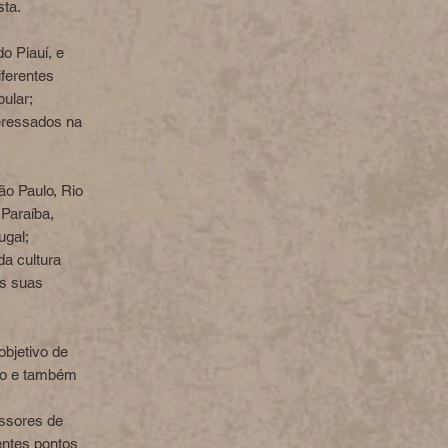
sta.
o Piauí, e
iferentes
ular;
teressados na
ão Paulo, Rio
Paraíba,
ugal;
a cultura
às suas
bjetivo de
nto e também
essores de
entes pontos