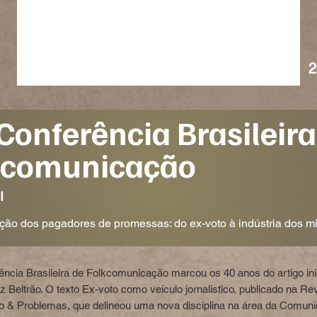
2
Conferência Brasileira
kcomunicação
I
ão dos pagadores de promessas: do ex-voto à indústria dos mi
rência Brasileira de Folkcomunicação marcou os 40 anos do artigo ini
z Beltrão. O texto Ex-voto como veículo jornalístico, publicado na Re
& Problemas, que delineou uma nova disciplina na área da Comuni