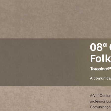
08ª 
Fol
Teresina/P
A comunicaç
A VIII Confe
professor Lui
Comunicação 