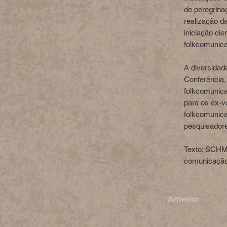
de peregrina
realização d
iniciação ci
folkcomunica
A diversida
Conferência,
folkcomunica
para os ex-v
folkcomunica
pesquisador
Texto: SCHMI
comunicação 
Anterior