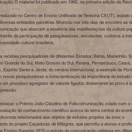
cação. O material foi publicado em 1965, na primeira edição da Revi
 realizado no Centro de Ensino Unificado de Teresina CEUT), estado d
iversas entidades parceiras. Mostrou nos três dias de encontro as d
unicação que abarcam a essência das manifestações da cultura pop
através da participação de pesquisadores, estudantes, curiosos e in
iversidade cultural brasileira.
a recebeu pesquisadores de diferentes Estados: Bahia, Maranhão, S
Rio Grande do Sul, Mato Grosso do Sul, Paraná, Pernambuco, Ceará, 
 Espírito Santo e, ainda, do cenário internacional, a exemplo de Port
 novos pesquisadores a conscientização da importância do estudo d
 um processo agregador de valores ligados diretamente ao povo e 
xpressão.
estacar: o Prêmio João Claudino de Folkcomunicação, criado com o o
 produção do conhecimento científico acerca do tema central do eve
diversos relacionados aos objetos de estudos próprios da área; o
nto do projeto Caçadores de Milagres, que permitiu a alunos e prof
 de Ensino Superior (IES) o estudo da comunicação religiosa em difer