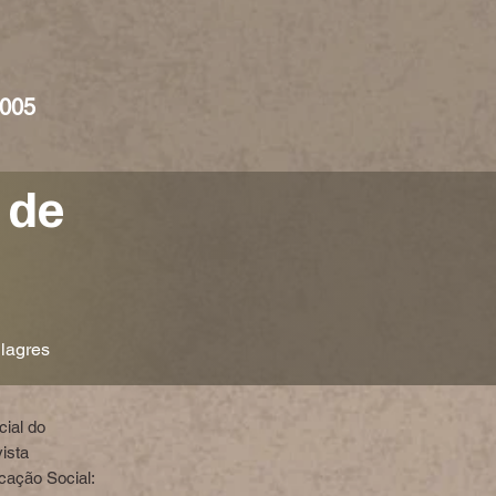
005
 de
lagres
cial do
vista
cação Social: