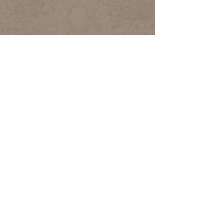
22ª Conferência
Brasileira de
Folkcomunicação
Rio de Janeiro
Raízes do Presente, Futuros Ancestrais