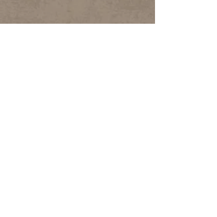
01ª Jornada de
Folkcom Manaus
Manaus/AM