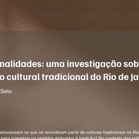
CONFERÊNCIA
HISTÓRIA
NOTÍCIAS
PUB
nalidades: uma investigação sob
 cultural tradicional do Rio de J
 Seto
atravessam os que se reivindicam parte de culturas tradicionais no Ri
ara investigar os sentidos atribuídos à tradição? No contexto das polít