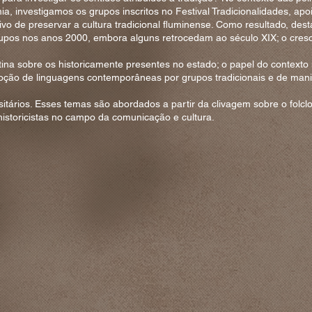
a, investigamos os grupos inscritos no Festival Tradicionalidades, apoi
ivo de preservar a cultura tradicional fluminense. Como resultado, des
rupos nos anos 2000, embora alguns retrocedam ao século XIX; o cres
ina sobre os historicamente presentes no estado; o papel do contexto 
doção de linguagens contemporâneas por grupos tradicionais e de man
sitários. Esses temas são abordados a partir da clivagem sobre o folcl
 historicistas no campo da comunicação e cultura.