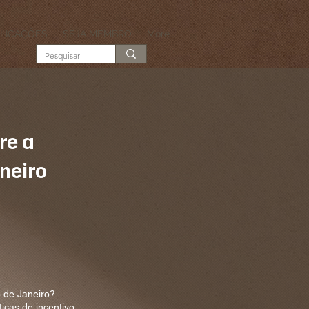
LICAÇÕES
SEJA MEMBRO
More...
re a
aneiro
o de Janeiro?
icas de incentivo