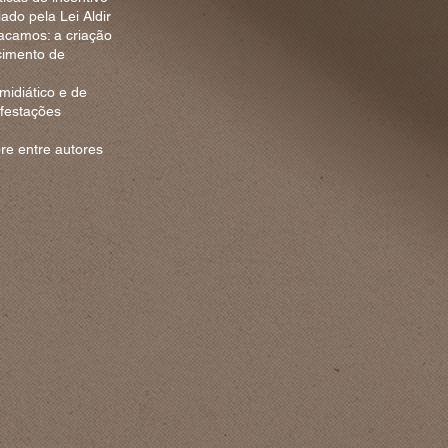
ado pela Lei Aldir
tacamos: a criação
cimento de
midiático e de
ifestações
ore entre autores