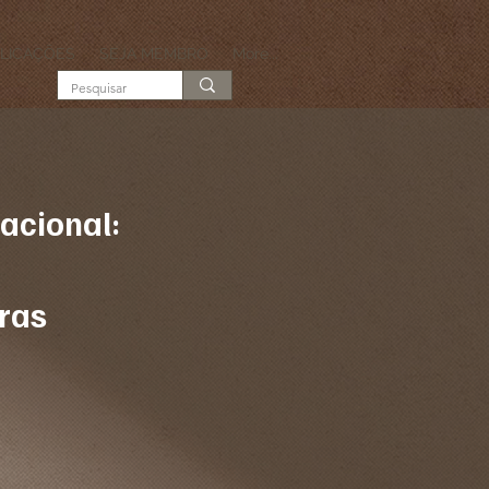
LICAÇÕES
SEJA MEMBRO
More...
acional:
ras