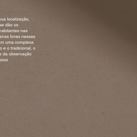
ua localização,
se dão os
habitantes nas
eiras livres nessas
lvem uma complexa
e o tradicional, o
 e da observação
ssos