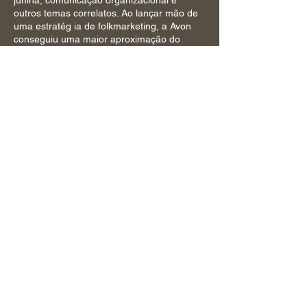
junina, comunicação organizacional e
outros temas correlatos. Ao lançar mão de
uma estratég ia de folkmarketing, a Avon
conseguiu uma maior aproximação do
consumidor, proporcionando uma
experiência que reforça o valor da marca
de maneira lúdica e capaz de envolvê lo
emocionalmente. Assim, pode se concluir
que, o folkmarketing é uma modalidade
com unicacional no contexto da
comunicação organizacional integrada
viável para o fortalecimento da marca,
valorização de elementos da cultura
nordestina e aproximação do consumidor
através de uma experiência diferenciada
Baixar
Anterior
Próximo
Rede Folkcom - 2026