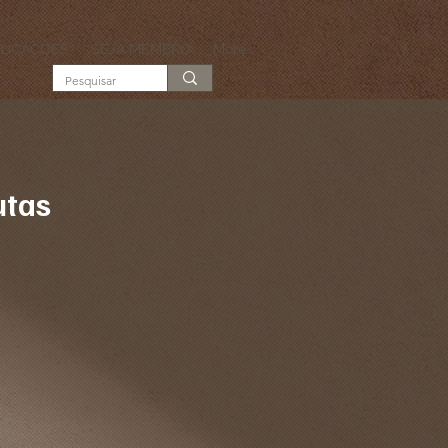
LICAÇÕES
SEJA MEMBRO
More...
utas